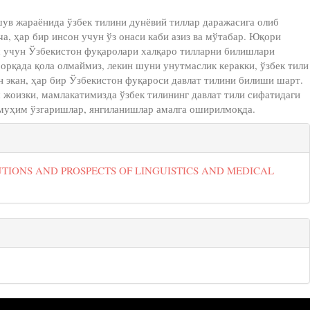
шув жараёнида ўзбек тилини дунёвий тиллар даражасига олиб
а, ҳар бир инсон учун ўз онаси каби азиз ва мўтабар. Юқори
 учун Ўзбекистон фуқаролари халқаро тилларни билишлари
орқада қола олмаймиз, лекин шуни унутмаслик керакки, ўзбек тили
н экан, ҳар бир Ўзбекистон фуқароси давлат тилини билиши шарт.
 жоизки, мамлакатимизда ўзбек тилининг давлат тили сифатидаги
муҳим ўзгаришлар, янгиланишлар амалга оширилмоқда.
cle.details##
LUTIONS AND PROSPECTS OF LINGUISTICS AND MEDICAL