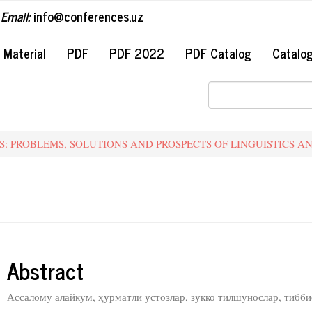
Email:
info@conferences.uz
#
Material
PDF
PDF 2022
PDF Catalog
Catalo
LDS: PROBLEMS, SOLUTIONS AND PROSPECTS OF LINGUISTICS 
le.sidebar##
##plugins.themes.bootstrap3.art
Abstract
Ассалому алайкум, ҳурматли устозлар, зукко тилшунослар, тибби