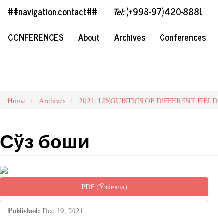
##plugins.themes.bootstrap3.accessible_menu.label##
##navigation.contact##
Tel:
(+998-97)420-8881
##plugins.themes.bootstrap3.accessible_menu.main_navigation#
##plugins.themes.bootstrap3.accessible_menu.main_content##
CONFERENCES
About
Archives
Conferences
##plugins.themes.bootstrap3.accessible_menu.sidebar##
Home
Archives
2021: LINGUISTICS OF DIFFERENT FIE
Сўз боши
##plugins.themes.bootstrap3.artic
PDF (Ўзбекча)
Published:
Dec 19, 2021