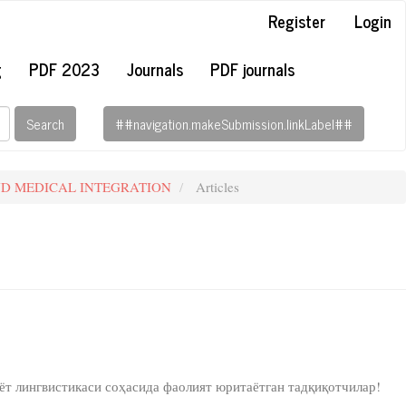
Register
Login
g
PDF 2023
Journals
PDF journals
Search
##navigation.makeSubmission.linkLabel##
AND MEDICAL INTEGRATION
Articles
icle.main##
ёт лингвистикаси соҳасида фаолият юритаётган тадқиқотчилар!