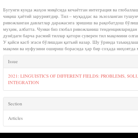
Бугунги кунда жаҳон миқёсида кечаётган интеграция ва глобалла
чиқиш ҳаётий заруриятдир. Тил – муқаддас ва эъзозланган тушунч
ривожланган давлатлар даражасига эришиш ва рақобатдош бўлиш
муҳим, албатта. Чунки биз глобал ривожланиш тенденцияларидан 
дунёдаги барча расмий тиллар қатори суверен тил мақомини олга
У қайси касб эгаси бўлишдан қатъий назар. Шу ўринда таъкидлаш
мақоми ва нуфузини ошириш борасида ҳар бир соҳада ниҳоятда 
##plugins.themes.bootstrap3.arti
Issue
2021: LINGUISTICS OF DIFFERENT FIELDS: PROBLEMS, SO
INTEGRATION
Section
Articles