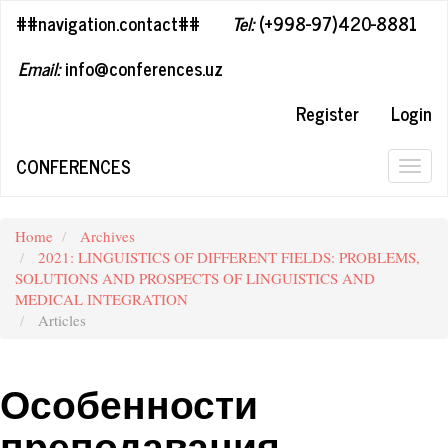
##plugins.themes.bootstrap3.accessible_menu.label##
##navigation.contact##
Tel:
(+998-97)420-8881
##plugins.themes.bootstrap3.accessible_menu.main_navigation#
##plugins.themes.bootstrap3.accessible_menu.main_content##
Email:
info@conferences.uz
##plugins.themes.bootstrap3.accessible_menu.sidebar##
Register
Login
CONFERENCES
Togg
navig
Home
Archives
2021: LINGUISTICS OF DIFFERENT FIELDS: PROBLEMS,
SOLUTIONS AND PROSPECTS OF LINGUISTICS AND
MEDICAL INTEGRATION
Articles
Особенности
преподавания