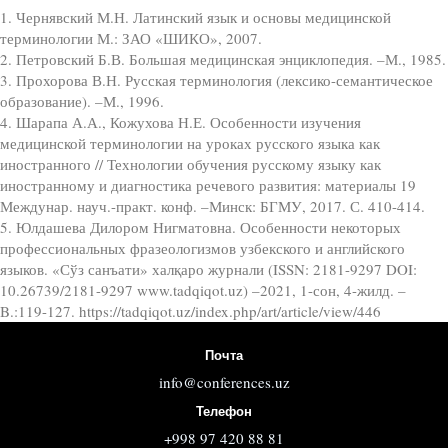
1. Чернявский М.Н. Латинский язык и основы медицинской
терминологии М.: ЗАО «ШИКО», 2007.
2. Петровский Б.В. Большая медицинская энциклопедия. –М., 1985.
3. Прохорова В.Н. Русская терминология (лексико-семантическое
образование). –М., 1996.
4. Шарапа А.А., Кожухова Н.Е. Особенности изучения
медицинской терминологии на уроках русского языка как
иностранного // Технологии обучения русскому языку как
иностранному и диагностика речевого развития: материалы 19
Междунар. науч.-практ. конф. –Минск: БГМУ, 2017. С. 410-414.
5. Юлдашева Дилором Нигматовна. Особенности некоторых
профессиональных фразеологизмов узбекского и английского
языков. «Сўз санъати» халқаро журнали (ISSN: 2181-9297 DOI:
10.26739/2181-9297 www.tadqiqot.uz) –2021, 1-сон, 4-жилд. –
B.:119-127. https://tadqiqot.uz/index.php/art/article/view/446
Почта
info@conferences.uz
Телефон
+998 97 420 88 81