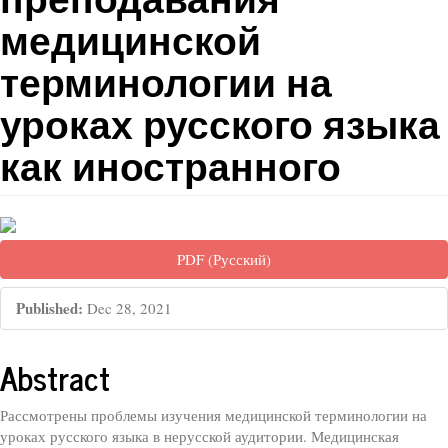
медицинской
терминологии на
уроках русского языка
как иностранного
##plugins.themes.bootstrap3.artic
PDF (Русский)
Published:
Dec 28, 2021
##plugins.themes.bootstrap3.arti
Abstract
Рассмотрены проблемы изучения медицинской терминологии на
уроках русского языка в нерусской аудитории. Медицинская