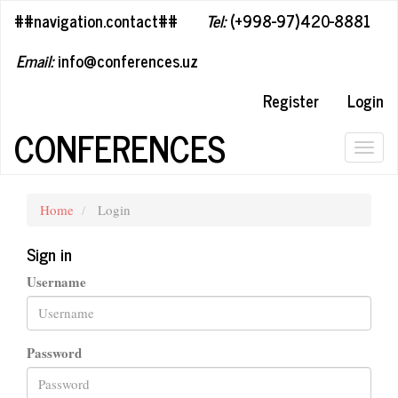
##plugins.themes.bootstrap3.accessible_menu.label##
##navigation.contact##
Tel:
(+998-97)420-8881
##plugins.themes.bootstrap3.accessible_menu.main_navigation#
##plugins.themes.bootstrap3.accessible_menu.main_content##
Email:
info@conferences.uz
##plugins.themes.bootstrap3.accessible_menu.sidebar##
Register
Login
CONFERENCES
Togg
navig
Home
Login
Sign in
Username
Password