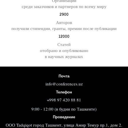
Организаций
среди заказчиков и партнеров по всему миру
2900
Авторов
получили стипендии, гранты, премии после публикации
12000
Статей
отобрано и опубликовано
в научных журналах
Почта
info@conferences.uz
Телефон
+998 97 420 88 81
9:00 - 12:00 (в будни по Ташкенте)
Проведение
ООО Tadqiqot город Ташкент, улица Амир Темур пр.1, дом 2.