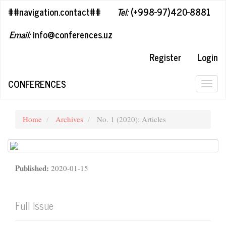
##plugins.themes.bootstrap3.accessible_menu.label##
##navigation.contact##
Tel:
(+998-97)420-8881
##plugins.themes.bootstrap3.accessible_menu.main_navigation#
##plugins.themes.bootstrap3.accessible_menu.main_content##
Email:
info@conferences.uz
##plugins.themes.bootstrap3.accessible_menu.sidebar##
Register
Login
CONFERENCES
Togg
navig
Home
Archives
No. 1 (2020): Articles
Published:
2020-01-15
Full Issue