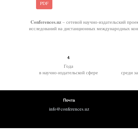
PDF
Conferences.uz
– сетевой научно-издательский прое
исследований на дистанционных международных конф
4
Года
в научно-издательской сфере
среди з
Почта
info@conferences.uz