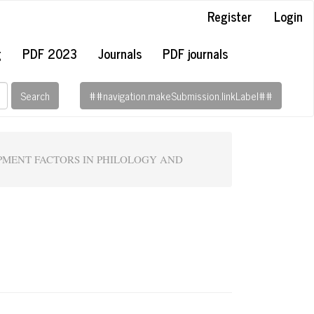
Register
Login
g
PDF 2023
Journals
PDF journals
Search
##navigation.makeSubmission.linkLabel##
OPMENT FACTORS IN PHILOLOGY AND