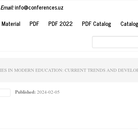
Email:
info@conferences.uz
#
Material
PDF
PDF 2022
PDF Catalog
Catalo
OLOGIES IN MODERN EDUCATION: CURRENT TRENDS AND DEVEL
Published:
2024-02-05