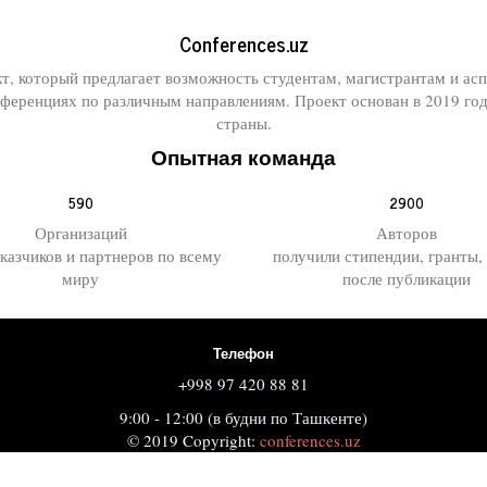
Conferences.uz
кт, который предлагает возможность студентам, магистрантам и а
еренциях по различным направлениям. Проект основан в 2019 го
страны.
Опытная команда
590
2900
Организаций
Авторов
аказчиков и партнеров по всему
получили стипендии, гранты,
миру
после публикации
Телефон
+998 97 420 88 81
9:00 - 12:00 (в будни по Ташкенте)
© 2019 Copyright:
conferences.uz