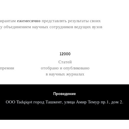
ежемесячно
спирантам
представлять результаты своих
ду объединением научных сотрудников ведущих вузов
12000
Статей
 премии
отобрано и опубликовано
в научных журналах
Проведение
ООО Tadqiqot город Ташкент, улица Амир Темур пр.1, дом 2.