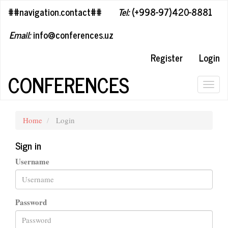
##plugins.themes.bootstrap3.accessible_menu.label##
##navigation.contact##
Tel:
(+998-97)420-8881
##plugins.themes.bootstrap3.accessible_menu.main_navigation#
##plugins.themes.bootstrap3.accessible_menu.main_content##
Email:
info@conferences.uz
##plugins.themes.bootstrap3.accessible_menu.sidebar##
Register
Login
CONFERENCES
Togg
navig
Home
Login
Sign in
Username
Password