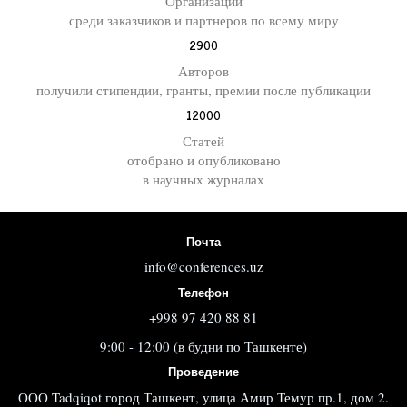
Организаций
среди заказчиков и партнеров по всему миру
2900
Авторов
получили стипендии, гранты, премии после публикации
12000
Статей
отобрано и опубликовано
в научных журналах
Почта
info@conferences.uz
Телефон
+998 97 420 88 81
9:00 - 12:00 (в будни по Ташкенте)
Проведение
ООО Tadqiqot город Ташкент, улица Амир Темур пр.1, дом 2.