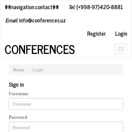
##plugins.themes.bootstrap3.accessible_menu.label##
##navigation.contact##
Tel:
(+998-97)420-8881
##plugins.themes.bootstrap3.accessible_menu.main_navigation#
##plugins.themes.bootstrap3.accessible_menu.main_content##
Email:
info@conferences.uz
##plugins.themes.bootstrap3.accessible_menu.sidebar##
Register
Login
CONFERENCES
Togg
navig
Home
Login
Sign in
Username
Password