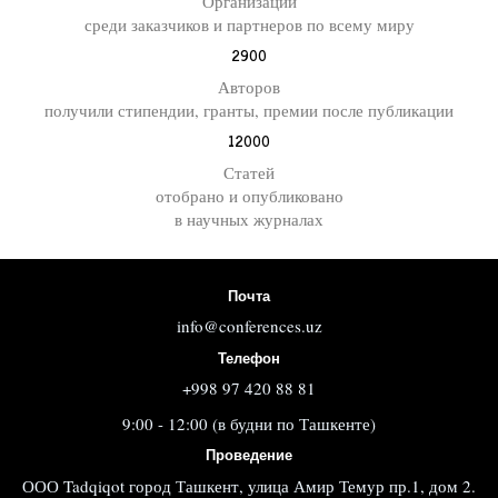
Организаций
среди заказчиков и партнеров по всему миру
2900
Авторов
получили стипендии, гранты, премии после публикации
12000
Статей
отобрано и опубликовано
в научных журналах
Почта
info@conferences.uz
Телефон
+998 97 420 88 81
9:00 - 12:00 (в будни по Ташкенте)
Проведение
ООО Tadqiqot город Ташкент, улица Амир Темур пр.1, дом 2.